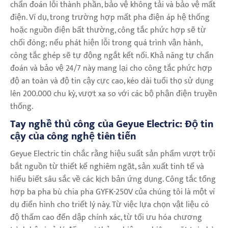
chẩn đoán lỗi thành phần, bảo vệ không tải và bảo vệ mất
điện. Ví dụ, trong trường hợp mất pha điện áp hệ thống
hoặc nguồn điện bất thường, công tắc phức hợp sẽ từ
chối đóng; nếu phát hiện lỗi trong quá trình vận hành,
công tắc ghép sẽ tự động ngắt kết nối. Khả năng tự chẩn
đoán và bảo vệ 24/7 này mang lại cho công tắc phức hợp
độ an toàn và độ tin cậy cực cao, kéo dài tuổi thọ sử dụng
lên 200.000 chu kỳ, vượt xa so với các bộ phận điện truyền
thống.
Tay nghề thủ công của Geyue Electric: Độ tin
cậy của công nghệ tiên tiến
Geyue Electric tin chắc rằng hiệu suất sản phẩm vượt trội
bắt nguồn từ thiết kế nghiêm ngặt, sản xuất tinh tế và
hiểu biết sâu sắc về các kịch bản ứng dụng. Công tắc tổng
hợp ba pha bù chia pha GYFK-250V của chúng tôi là một ví
dụ điển hình cho triết lý này. Từ việc lựa chọn vật liệu có
độ thấm cao đến dập chính xác, từ tối ưu hóa chương