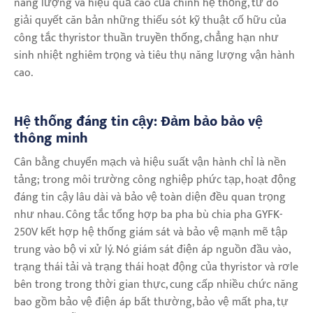
năng lượng và hiệu quả cao của chính hệ thống, từ đó
giải quyết căn bản những thiếu sót kỹ thuật cố hữu của
công tắc thyristor thuần truyền thống, chẳng hạn như
sinh nhiệt nghiêm trọng và tiêu thụ năng lượng vận hành
cao.
Hệ thống đáng tin cậy: Đảm bảo bảo vệ
thông minh
Cân bằng chuyển mạch và hiệu suất vận hành chỉ là nền
tảng; trong môi trường công nghiệp phức tạp, hoạt động
đáng tin cậy lâu dài và bảo vệ toàn diện đều quan trọng
như nhau. Công tắc tổng hợp ba pha bù chia pha GYFK-
250V kết hợp hệ thống giám sát và bảo vệ mạnh mẽ tập
trung vào bộ vi xử lý. Nó giám sát điện áp nguồn đầu vào,
trạng thái tải và trạng thái hoạt động của thyristor và rơle
bên trong trong thời gian thực, cung cấp nhiều chức năng
bao gồm bảo vệ điện áp bất thường, bảo vệ mất pha, tự