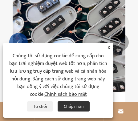


X
Chúng tôi sử dụng cookie để cung cấp cho
bạn trải nghiệm duyệt web tốt hơn, phân tích
lưu lượng truy cập trang web và cá nhân hóa
nội dung. Bằng cách sử dụng trang web này,
bạn đồng ý với việc chúng tôi sử dụng
cookie.
Chính sách bảo mật
Tầm quan trọng của các giá trị mô-men xoắn
Từ chối
Chấp nhận
khi kết nối các đầu cực nguồn của tụ điện là




gì và rủi ro của việc siết chặt không đúng
Xem thêm >>
cách là gì?