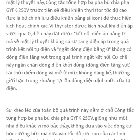
mặt lý thuyết này, Công tắc tổng hợp ba pha bù chia pha
GYFK-250V trước tiên sẽ điều khiển thyristor tốc độ cao
(tức là bộ chỉnh lưu điều khiển bằng silicon) để thực hiện
kích hoạt chính xác. Vì thyristor được kích hoạt khi điện áp
vượt qua 0, điều này đạt được "kết nối điện áp bằng 0"
mà về mặt lý thuyết không có sự tăng điện áp trong quá
trình kết nối tụ điện và "ngắt dòng điện bằng 0" không có
dòng điện tăng vọt trong quá trình ngắt kết nối. Cơ chế
này ngăn chặn dòng điện khởi động (dòng điện tăng vọt)
tại thời điểm đóng và mở ở mức không đáng kể, thường
giới hạn trong khoảng 1,5 lần dòng điện định mức của tụ
điện.
Sự khéo léo của toàn bộ quá trình này nằm ở chỗ Công tắc
tổng hợp ba pha bù chia pha GYFK-250V, giống như một
nhà điêu khắc vi mô bậc thầy, không dựa vào việc đóng cơ
học cưỡng bức mà dựa vào tốc độ cực cao của các linh