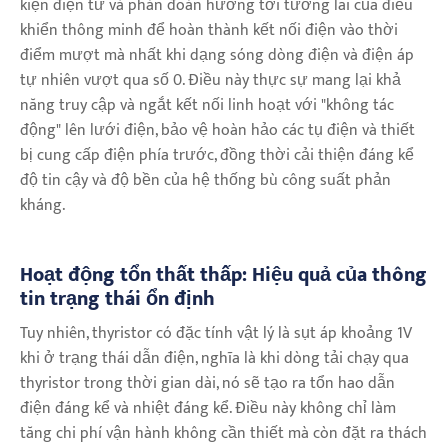
kiện điện tử và phán đoán hướng tới tương lai của điều
khiển thông minh để hoàn thành kết nối điện vào thời
điểm mượt mà nhất khi dạng sóng dòng điện và điện áp
tự nhiên vượt qua số 0. Điều này thực sự mang lại khả
năng truy cập và ngắt kết nối linh hoạt với "không tác
động" lên lưới điện, bảo vệ hoàn hảo các tụ điện và thiết
bị cung cấp điện phía trước, đồng thời cải thiện đáng kể
độ tin cậy và độ bền của hệ thống bù công suất phản
kháng.
Hoạt động tổn thất thấp: Hiệu quả của thông
tin trạng thái ổn định
Tuy nhiên, thyristor có đặc tính vật lý là sụt áp khoảng 1V
khi ở trạng thái dẫn điện, nghĩa là khi dòng tải chạy qua
thyristor trong thời gian dài, nó sẽ tạo ra tổn hao dẫn
điện đáng kể và nhiệt đáng kể. Điều này không chỉ làm
tăng chi phí vận hành không cần thiết mà còn đặt ra thách