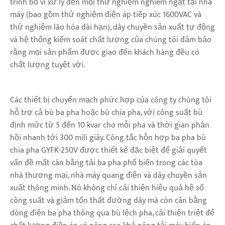
trình bộ vi xử lý đến mọi thử nghiệm nghiêm ngặt tại nhà
máy (bao gồm thử nghiệm điện áp tiếp xúc 1600VAC và
thử nghiệm lão hóa dài hạn), dây chuyền sản xuất tự động
và hệ thống kiểm soát chất lượng của chúng tôi đảm bảo
rằng mọi sản phẩm được giao đến khách hàng đều có
chất lượng tuyệt vời.
Các thiết bị chuyển mạch phức hợp của công ty chúng tôi
hỗ trợ cả bù ba pha hoặc bù chia pha, với công suất bù
định mức từ 5 đến 10 kvar cho mỗi pha và thời gian phản
hồi nhanh tới 300 mili giây. Công tắc hỗn hợp ba pha bù
chia pha GYFK-250V được thiết kế đặc biệt để giải quyết
vấn đề mất cân bằng tải ba pha phổ biến trong các tòa
nhà thương mại, nhà máy quang điện và dây chuyền sản
xuất thông minh. Nó không chỉ cải thiện hiệu quả hệ số
công suất và giảm tổn thất đường dây mà còn cân bằng
dòng điện ba pha thông qua bù lệch pha, cải thiện triệt để