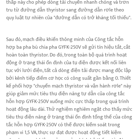
thấp này cho phép dòng tải chuyển nhanh chóng và trơn
tru từ đường dẫn thyristor sang đường dẫn rơle theo
quy luật tự nhiên của "đường dẫn có trở kháng tối thiểu".
Sau đó, mạch điều khiển thông minh của Công tắc hỗn
hợp ba pha bù chia pha GYFK-250V sẽ gửi tín hiệu tắt, cắt
hoàn toàn thyristor. Do đó, trong toàn bộ quá trình hoạt
động ở trạng thái ổn định của tụ điện được kết nối liên
tục với lưới điện, tất cả dòng điện tải được mang độc lập
bởi kênh tiếp điểm cơ học có công suất gần bằng 0. Thiết
kế phối hợp "chuyển mạch thyristor và vận hành rơle" này
giúp giảm mức tiêu thụ điện năng tự dẫn của công tắc
hỗn hợp GYFK-250V xuống mức cực thấp trong quá trình
hoạt động lâu dài. Thử nghiệm nghiêm ngặt cho thấy mức
tiêu thụ điện năng ở trạng thái ổn định tổng thể của công
tắc hỗn hợp GYFK-250V có thể được kiểm soát trong
phạm vi 1,5 VA, thực sự đạt được hoạt động tiết kiệm