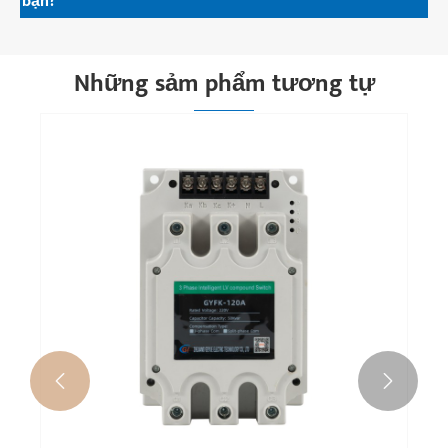
bạn?
Những sảm phẩm tương tự

