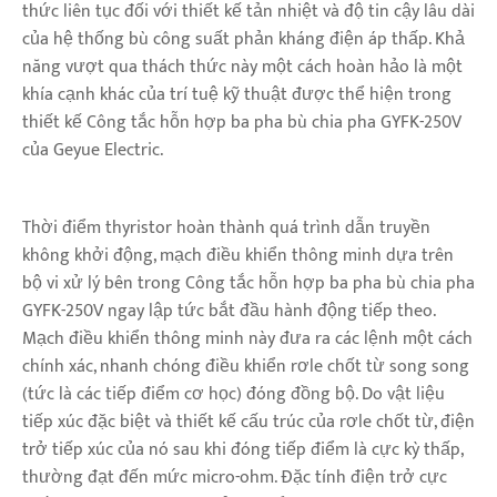
thức liên tục đối với thiết kế tản nhiệt và độ tin cậy lâu dài
của hệ thống bù công suất phản kháng điện áp thấp. Khả
năng vượt qua thách thức này một cách hoàn hảo là một
khía cạnh khác của trí tuệ kỹ thuật được thể hiện trong
thiết kế Công tắc hỗn hợp ba pha bù chia pha GYFK-250V
của Geyue Electric.
Thời điểm thyristor hoàn thành quá trình dẫn truyền
không khởi động, mạch điều khiển thông minh dựa trên
bộ vi xử lý bên trong Công tắc hỗn hợp ba pha bù chia pha
GYFK-250V ngay lập tức bắt đầu hành động tiếp theo.
Mạch điều khiển thông minh này đưa ra các lệnh một cách
chính xác, nhanh chóng điều khiển rơle chốt từ song song
(tức là các tiếp điểm cơ học) đóng đồng bộ. Do vật liệu
tiếp xúc đặc biệt và thiết kế cấu trúc của rơle chốt từ, điện
trở tiếp xúc của nó sau khi đóng tiếp điểm là cực kỳ thấp,
thường đạt đến mức micro-ohm. Đặc tính điện trở cực