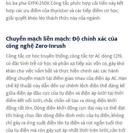
bù ba pha GYFK-250V. Công tắc phức hợp cải tiến này kết
hợp các ưu điểm của thyristor và các tiếp điểm cơ học,
giải quyết khéo léo thách thức này của ngành.
Chuyển mạch liền mạch: Độ chính xác của
công nghệ Zero-Inrush
Công tắc cơ học truyền thống, công tắc tơ AC dòng CJ19,
có đặc tính trễ cơ học và phản xạ tiếp xúc vốn có, gây khó
khăn cho việc nắm bắt và thực hiện chính xác các hành
động chuyển mạch tại điểm giao nhau của điện áp AC. Hạn
chế kỹ thuật này dẫn đến sự chênh lệch điện thế đáng kể
giữa điện áp đầu cực của tụ điện và điện áp lưới tại thời
điểm kết nối lưới, chắc chắn sẽ tạo ra dòng điện khởi
động rất lớn. Dòng điện khởi động cực đại này có thể đạt
tới hàng chục lần dòng điện định mức của tụ điện, không
chỉ gây ra ứng suất điện lên tụ điện và rút ngắn tuổi thọ
của tụ điện mà còn gây sụt áp nhất thời trên lưới, cản trở