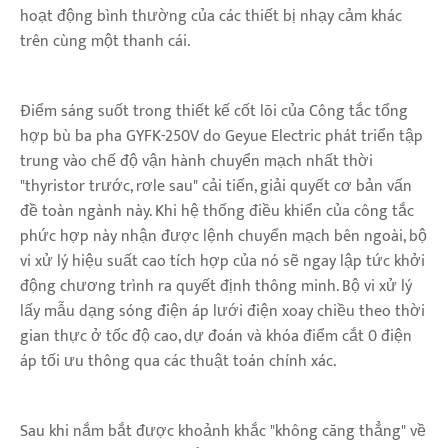
hoạt động bình thường của các thiết bị nhạy cảm khác
trên cùng một thanh cái.
Điểm sáng suốt trong thiết kế cốt lõi của Công tắc tổng
hợp bù ba pha GYFK-250V do Geyue Electric phát triển tập
trung vào chế độ vận hành chuyển mạch nhất thời
"thyristor trước, rơle sau" cải tiến, giải quyết cơ bản vấn
đề toàn ngành này. Khi hệ thống điều khiển của công tắc
phức hợp này nhận được lệnh chuyển mạch bên ngoài, bộ
vi xử lý hiệu suất cao tích hợp của nó sẽ ngay lập tức khởi
động chương trình ra quyết định thông minh. Bộ vi xử lý
lấy mẫu dạng sóng điện áp lưới điện xoay chiều theo thời
gian thực ở tốc độ cao, dự đoán và khóa điểm cắt 0 điện
áp tối ưu thông qua các thuật toán chính xác.
Sau khi nắm bắt được khoảnh khắc "không căng thẳng" về