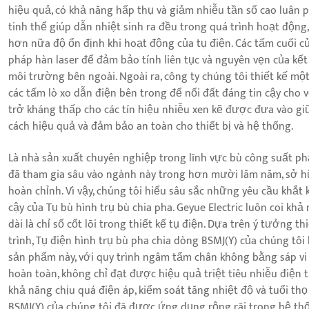
hiệu quả, có khả năng hấp thụ và giảm nhiễu tần số cao luân p
tinh thể giúp dẫn nhiệt sinh ra đều trong quá trình hoạt động
hơn nữa độ ổn định khi hoạt động của tụ điện. Các tấm cuối c
pháp hàn laser để đảm bảo tính liên tục và nguyên vẹn của k
môi trường bên ngoài. Ngoài ra, công ty chúng tôi thiết kế m
các tấm lò xo dẫn điện bên trong để nối đất đáng tin cậy cho 
trở kháng thấp cho các tín hiệu nhiễu xen kẽ được đưa vào giữa
cách hiệu quả và đảm bảo an toàn cho thiết bị và hệ thống.
Là nhà sản xuất chuyên nghiệp trong lĩnh vực bù công suất ph
đã tham gia sâu vào ngành này trong hơn mười lăm năm, sở h
hoàn chỉnh. Vì vậy, chúng tôi hiểu sâu sắc những yêu cầu khắt
cậy của Tụ bù hình trụ bù chia pha. Geyue Electric luôn coi kh
dài là chỉ số cốt lõi trong thiết kế tụ điện. Dựa trên ý tưởng th
trình, Tụ điện hình trụ bù pha chia dòng BSMJ(Y) của chúng tôi
sản phẩm này, với quy trình ngâm tẩm chân không bằng sáp vi 
hoàn toàn, không chỉ đạt được hiệu quả triệt tiêu nhiễu điện 
khả năng chịu quá điện áp, kiểm soát tăng nhiệt độ và tuổi thọ
BSMJ(Y) của chúng tôi đã được ứng dụng rộng rãi trong hệ th