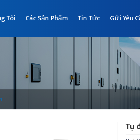
g Tôi
Các Sản Phẩm
Tin Tức
Gửi Yêu C
h
Tụ đ