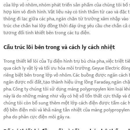
của lớp vỏ nhôm, nhóm phát triển sản phẩm của chúng tôi bổ 
hợp kim vô định hình. Vật liệu này có tính thấm từ cao và đặc t
thông đi lạc giữa các pha, ngăn chặn từ trường xâm nhập vào 
trúc che chắn hai lớp đồng thời đáp ứng yêu cầu che chắn cả 
tương đối tinh khiết bên trong các tụ điện.
Cấu trúc lõi bên trong và cách ly cách nhiệt
Trong thiết kế lõi của Tụ điện hình trụ bù chia pha, việc triệt
qua cách ly vật lý và tối ưu hóa môi trường. Geyue Electric đó
riêng biệt bên trong lớp vỏ nhôm. Các buồng được ngăn cách b
ngăn được nối đất, tạo thành hiệu ứng lồng Faraday, ngăn chặ
pha. Công ty chúng tôi sử dụng màng polypropylen kim loại khô
này là do những màng như vậy có hệ số tổn thất cực thấp và đặc
chúng tôi còn bổ sung thêm một lớp cách điện được tẩm các 
độ bền điện môi và khả năng tản nhiệt của màng polypropylen 
pha do phân cực điện môi gây ra.