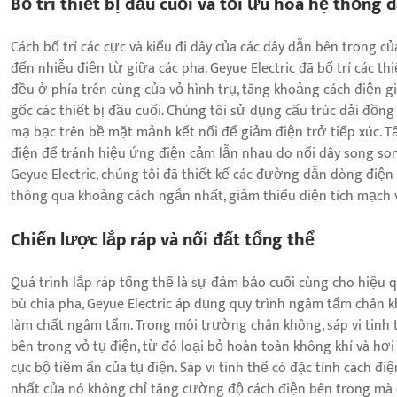
Bố trí thiết bị đầu cuối và tối ưu hóa hệ thống 
Cách bố trí các cực và kiểu đi dây của các dây dẫn bên trong c
đến nhiễu điện từ giữa các pha. Geyue Electric đã bố trí các th
đều ở phía trên cùng của vỏ hình trụ, tăng khoảng cách điện g
gốc các thiết bị đầu cuối. Chúng tôi sử dụng cấu trúc dải đồn
mạ bạc trên bề mặt mảnh kết nối để giảm điện trở tiếp xúc. T
điện để tránh hiệu ứng điện cảm lẫn nhau do nối dây song song
Geyue Electric, chúng tôi đã thiết kế các đường dẫn dòng điện 
thông qua khoảng cách ngắn nhất, giảm thiểu diện tích mạch 
Chiến lược lắp ráp và nối đất tổng thể
Quá trình lắp ráp tổng thể là sự đảm bảo cuối cùng cho hiệu qu
bù chia pha, Geyue Electric áp dụng quy trình ngâm tẩm chân kh
làm chất ngâm tẩm. Trong môi trường chân không, sáp vi tinh
bên trong vỏ tụ điện, từ đó loại bỏ hoàn toàn không khí và hơ
cục bộ tiềm ẩn của tụ điện. Sáp vi tinh thể có đặc tính cách điệ
nhất của nó không chỉ tăng cường độ cách điện bên trong mà 