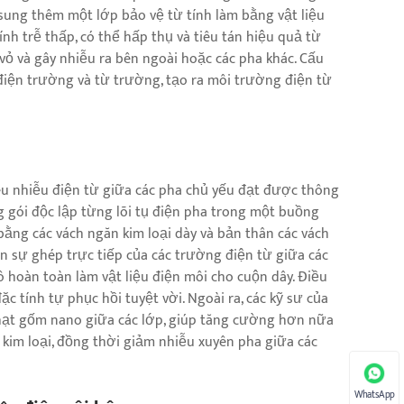
sung thêm một lớp bảo vệ từ tính làm bằng vật liệu
ính trễ thấp, có thể hấp thụ và tiêu tán hiệu quả từ
vỏ và gây nhiễu ra bên ngoài hoặc các pha khác. Cấu
điện trường và từ trường, tạo ra môi trường điện từ
 tiêu nhiễu điện từ giữa các pha chủ yếu đạt được thông
ng gói độc lập từng lõi tụ điện pha trong một buồng
ằng các vách ngăn kim loại dày và bản thân các vách
n sự ghép trực tiếp của các trường điện từ giữa các
 hoàn toàn làm vật liệu điện môi cho cuộn dây. Điều
 tính tự phục hồi tuyệt vời. Ngoài ra, các kỹ sư của
hạt gốm nano giữa các lớp, giúp tăng cường hơn nữa
kim loại, đồng thời giảm nhiễu xuyên pha giữa các
WhatsApp