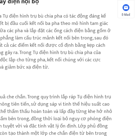
dây điện nội bộ
E-Mail
ủa Tụ điện hình trụ bù chia pha có tác động đáng kể
iết bị đầu cuối kết nối ba pha theo mô hình tam giác
iữa các pha và lắp đặt các ống cách điện bằng gốm ở
g phẳng làm cấu trúc mảnh kết nối bên trong, sau đó
ất cả các điểm kết nối được cố định bằng kẹp cách
 gây ra. Trong Tụ điện hình trụ bù chia pha của
độc lập cho từng pha, kết nối chúng với các cực
và giảm bức xạ điện từ.
ả che chắn. Trong quy trình lắp ráp Tụ điện hình trụ
ông tiên tiến, sử dụng sáp vi tinh thể hiệu suất cao
 thể thẩm thấu hoàn toàn và lấp đầy từng khe hở nhỏ
i ẩm bên trong, đồng thời loại bỏ nguy cơ phóng điện
n tuyệt vời và đặc tính vật lý ổn định. Lớp phủ đồng
còn tạo thành một lớp che chắn điện từ bên trong