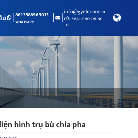
info@gyele.com.cn
8613588965013
ầu
GỬI EMAIL CHO CHÚNG
WHATSAPP
TÔI
iện hình trụ bù chia pha