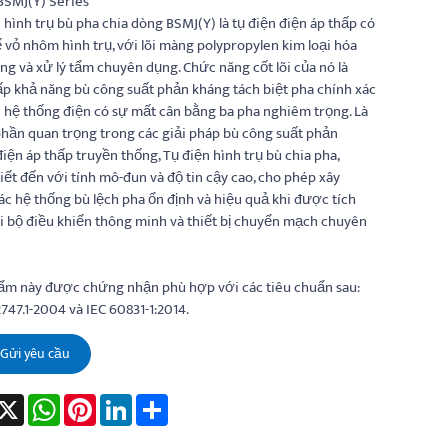
BSMJ(Y) Series
 hình trụ bù pha chia dòng BSMJ(Y) là tụ điện điện áp thấp có
ế vỏ nhôm hình trụ, với lõi màng polypropylen kim loại hóa
ng và xử lý tẩm chuyên dụng. Chức năng cốt lõi của nó là
p khả năng bù công suất phản kháng tách biệt pha chính xác
 hệ thống điện có sự mất cân bằng ba pha nghiêm trọng. Là
hần quan trọng trong các giải pháp bù công suất phản
iện áp thấp truyền thống, Tụ điện hình trụ bù chia pha,
ết đến với tính mô-đun và độ tin cậy cao, cho phép xây
c hệ thống bù lệch pha ổn định và hiệu quả khi được tích
 bộ điều khiển thông minh và thiết bị chuyển mạch chuyên
ẩm này được chứng nhận phù hợp với các tiêu chuẩn sau:
747.1-2004 và IEC 60831-1:2014.
Gửi yêu cầu
acebook
X
WhatsApp
Pinterest
LinkedIn
Share