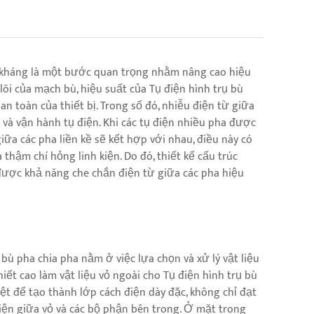
n kháng là một bước quan trọng nhằm nâng cao hiệu
lõi của mạch bù, hiệu suất của Tụ điện hình trụ bù
n toàn của thiết bị. Trong số đó, nhiễu điện từ giữa
 và vận hành tụ điện. Khi các tụ điện nhiều pha được
iữa các pha liền kề sẽ kết hợp với nhau, điều này có
thậm chí hỏng linh kiện. Do đó, thiết kế cấu trúc
 được khả năng che chắn điện từ giữa các pha hiệu
ù pha chia pha nằm ở việc lựa chọn và xử lý vật liệu
iết cao làm vật liệu vỏ ngoài cho Tụ điện hình trụ bù
ệt để tạo thành lớp cách điện dày đặc, không chỉ đạt
iện giữa vỏ và các bộ phận bên trong. Ở mặt trong