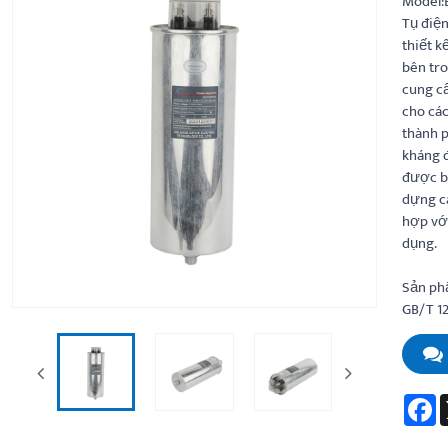
Model:
Tụ điện
thiết k
bên tro
cung cấ
cho các
thành p
kháng đ
được bi
dựng cá
hợp với
dụng.
Sản ph
GB/T 12
F