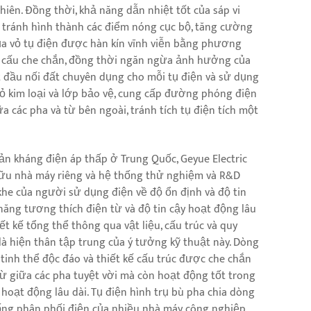
hiên. Đồng thời, khả năng dẫn nhiệt tốt của sáp vi
, tránh hình thành các điểm nóng cục bộ, tăng cường
ủa vỏ tụ điện được hàn kín vĩnh viễn bằng phương
ết cấu che chắn, đồng thời ngăn ngừa ảnh hưởng của
ột đầu nối đất chuyên dụng cho mỗi tụ điện và sử dụng
vỏ kim loại và lớp bảo vệ, cung cấp đường phóng điện
 các pha và từ bên ngoài, tránh tích tụ điện tích một
ản kháng điện áp thấp ở Trung Quốc, Geyue Electric
ữu nhà máy riêng và hệ thống thử nghiệm và R&D
 khe của người sử dụng điện về độ ổn định và độ tin
ả năng tương thích điện từ và độ tin cậy hoạt động lâu
iết kế tổng thể thông qua vật liệu, cấu trúc và quy
 là hiện thân tập trung của ý tưởng kỹ thuật này. Dòng
tinh thể độc đáo và thiết kế cấu trúc được che chắn
từ giữa các pha tuyệt vời mà còn hoạt động tốt trong
 hoạt động lâu dài. Tụ điện hình trụ bù pha chia dòng
ống phân phối điện của nhiều nhà máy công nghiệp,