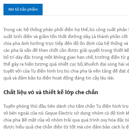
Mô tả Sản phẩm
Trong các hệ thống phân phối điện hạ thế, bù công suất phả
suất lưới điện và giảm tổn thất đường dây. Là thành phần cốt 
chia pha ảnh hưởng trực tiếp đến độ ổn định của hệ thống và a
các pha là vấn đề then chốt cần được giải quyết trong thiết kế
bố trí dày đặc trong một không gian hạn chế, trường điện từ g
thể gây ra hiện tượng quá nhiệt cục bộ, khuếch đại sóng hài và 
tuyệt vời của Tụ điện hình trụ bù chia pha là nền tảng để đạt
quả và đảm bảo tụ điện hoạt động đáng tin cậy lâu dài.
Chất liệu vỏ và thiết kế lớp che chắn
Tuyến phòng thủ đầu tiên dành cho tấm chắn Tụ điện hình trụ b
vỏ bên ngoài của nó. Geyue Electric sử dụng nhôm có độ tinh kh
chia pha. Bề mặt của vỏ nhôm trải qua quá trình oxy hóa đặc bi
được hiệu quả che chắn điện từ tốt mà còn đảm bảo cách ly đ